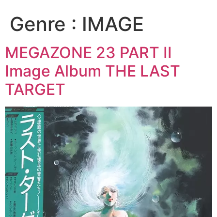
Genre :
IMAGE
MEGAZONE 23 PART II
Image Album THE LAST
TARGET