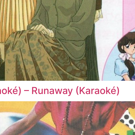
raoké) – Runaway (Karaoké)