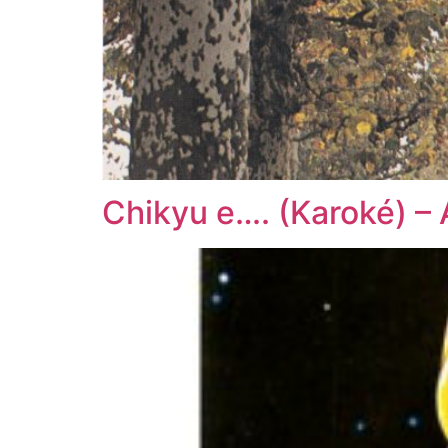
Chikyu e…. (Karoké) – 