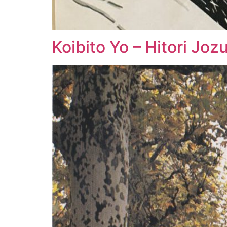
Koibito Yo – Hitori Joz