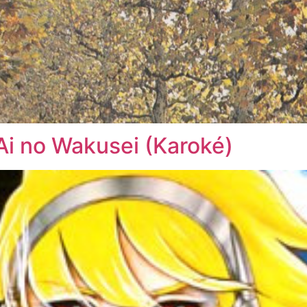
Ai no Wakusei (Karoké)