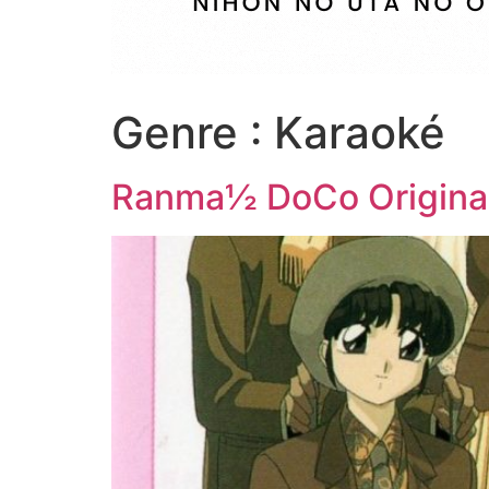
Genre :
Karaoké
Ranma½ DoCo Origina