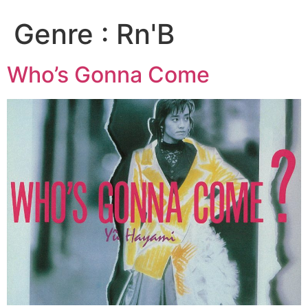
Genre :
Rn'B
Who’s Gonna Come