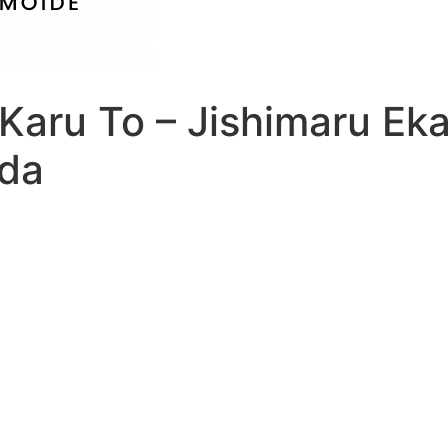
 Karu To – Jishimaru Ek
uda