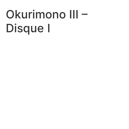
Okurimono III –
Disque I